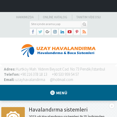
HAKKIMIZDA
ONLINE KATALOG
TANITIM VIDEOSU
Adres:
Kurtköy Mah. Yıldırım Beyazıt Cad. No:73 Pendik/İstanbul
Telefon:
+90 216 378 18 13
+90 533 959 54 57
Email:
uzayhavalandirma
@hotmail.com
MENÜ
Havalandırma sistemleri
2023 yılı Havalandırma sistemleri %25 İndirimden