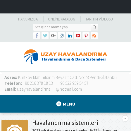
HAKKIMIZDA
ONLINE KATALOG
TANITIM VIDEOSU
Adres:
Kurtköy Mah. Yıldırım Beyazıt Cad. No:73 Pendik/İstanbul
Telefon:
+90 216 378 18 13
+90 533 959 54 57
Email:
uzayhavalandirma
@hotmail.com
MENÜ
Havalandırma sistemleri
2023 yılı Havalandırma sistemleri %25 İndirimden