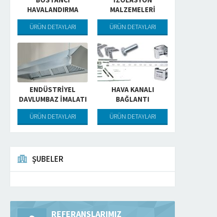
HAVALANDIRMA
MALZEMELERİ
ÜRÜN DETAYLARI
ÜRÜN DETAYLARI
ENDÜSTRIYEL
HAVA KANALI
DAVLUMBAZ İMALATI
BAĞLANTI
EKIPMANLARI
ÜRÜN DETAYLARI
ÜRÜN DETAYLARI
ŞUBELER
VOLÜM DAMPERI
PANJUR
Volüm Damperi
Panjur
DEVAMINI OKU
DEVAMINI OKU
REFERANSLARIMIZ