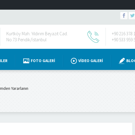
Kurtköy Mah. Yıldırım Beyazıt Cad.
+90 216 378 
No:73 Pendik/İstanbul
+90 533 959 
NLER
FOTO GALERI
VIDEO GALERI
BLO
imden Yararlanın