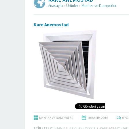
Anasayfa
»
Ürünler
»
Menfez ve Damperler
Kare Anemostad
MENFEZ VE DAMPERLER
10 KASIM
2016
0
YO
ETIKETLER:
ISTANBUL KARE ANEMOSTAD
,
KARE ANEMOSTAD