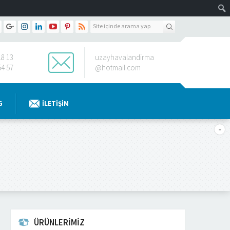
18 13
uzayhavalandirma
54 57
@hotmail.com
G
İLETIŞIM
ÜRÜNLERİMİZ