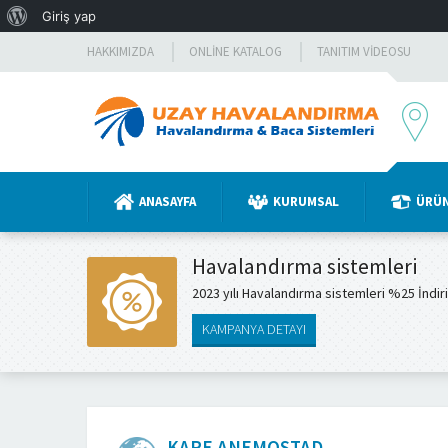
WordPress
Giriş yap
hakkında
HAKKIMIZDA
ONLINE KATALOG
TANITIM VIDEOSU
ANASAYFA
KURUMSAL
ÜRÜ
Havalandırma sistemleri
2023 yılı Havalandırma sistemleri %25 İndir
KAMPANYA DETAYI
KARE ANEMOSTAD