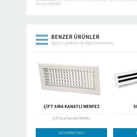
HAVALANDIRMA
BENZER ÜRÜNLER
İlginizi çekebilecek diğer ürünlerimiz
ER MENFEZ
ÇIFT SIRA KANATLI MENFEZ
S
r Menfez
Çift Sıra Kanatlı Menfez
 OKU
DEVAMINI OKU