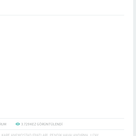
RUM
3.729
KEZ GÖRÜNTÜLENDI
,
KARE ANEMOSTAD FIYATLARI
,
PENDIK HAVALANDIRMA
,
UZAY