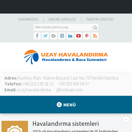
HAKKIMIZDA
ONLINE KATALOG
TANITIM VIDEOSU
Adres:
Kurtköy Mah. Yıldırım Beyazıt Cad. No:73 Pendik/İstanbul
Telefon:
+90 216 378 18 13
+90 533 959 54 57
Email:
uzayhavalandirma
@hotmail.com
MENÜ
Havalandırma sistemleri
2023 yılı Havalandırma sistemleri %25 İndirimden