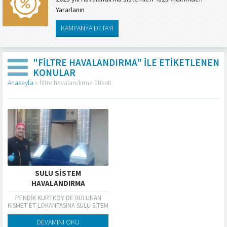
Yararlanın
KAMPANYA DETAYI
"FILTRE HAVALANDIRMA" ILE ETIKETLENEN
KONULAR
Anasayfa
»
filtre havalandırma Etiketi
SULU SISTEM
HAVALANDIRMA
PENDİK KURTKÖY DE BULUNAN
KISMET ET LOKANTASINA SULU SİTEM
HAVALANDIRMA YAPILDI
DEVAMINI OKU