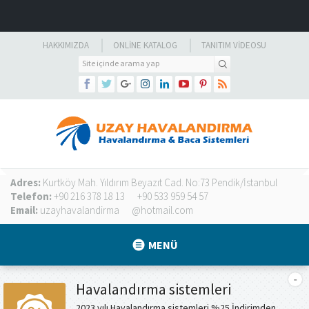
HAKKIMIZDA
ONLINE KATALOG
TANITIM VIDEOSU
Adres:
Kurtköy Mah. Yıldırım Beyazıt Cad. No:73 Pendik/İstanbul
Telefon:
+90 216 378 18 13
+90 533 959 54 57
Email:
uzayhavalandirma
@hotmail.com
MENÜ
Havalandırma sistemleri
2023 yılı Havalandırma sistemleri %25 İndirimden