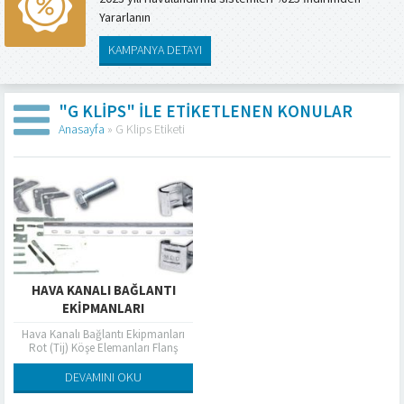
Yararlanın
KAMPANYA DETAYI
"G KLIPS" ILE ETIKETLENEN KONULAR
Anasayfa
»
G Klips Etiketi
HAVA KANALI BAĞLANTI
EKIPMANLARI
Hava Kanalı Bağlantı Ekipmanları
Rot (Tij) Köşe Elemanları Flanş
Profili G Klips Z ve L Askı Elemanları
U – L...
DEVAMINI OKU