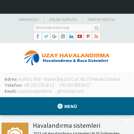
HAKKIMIZDA
ONLINE KATALOG
TANITIM VIDEOSU
Adres:
Kurtköy Mah. Yıldırım Beyazıt Cad. No:73 Pendik/İstanbul
Telefon:
+90 216 378 18 13
+90 533 959 54 57
Email:
uzayhavalandirma
@hotmail.com
MENÜ
Havalandırma sistemleri
2023 yılı Havalandırma sistemleri %25 İndirimden