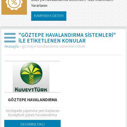
Yararlanın
KAMPANYA DETAYI
"GÖZTEPE HAVALANDIRMA SISTEMLERI"
ILE ETIKETLENEN KONULAR
Anasayfa
»
göztepe havalandırma sistemleri Etiketi
GÖZTEPE HAVALANDIRMA
Göztepede yapımına yeni başlanan
Kuveyttürk şubesi havalandırma
ısıtma ve soğutma işlerini yapımına
başlanmıştır
DEVAMINI OKU