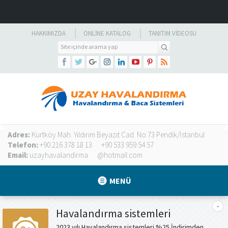
HAKKIMIZDA
ONLINE KATALOG
TANITIM VIDEOSU
Adres:
Kurtköy Mah. Yıldırım Beyazıt Cad. No:73 Pendik/İstanbul
Telefon:
+90 216 378 18 13
+90 533 959 54 57
Email:
uzayhavalandirma
@hotmail.com
MENÜ
Havalandırma sistemleri
2023 yılı Havalandırma sistemleri %25 İndirimden