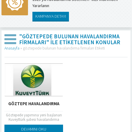
Yararlanın
KAMPANYA DETAYI
"GÖZTEPEDE BULUNAN HAVALANDIRMA
FIRMALARI" ILE ETIKETLENEN KONULAR
Anasayfa
»
göztepede bulunan havalandırma firmaları Etiketi
GÖZTEPE HAVALANDIRMA
Göztepede yapımına yeni başlanan
Kuveyttürk şubesi havalandırma
ısıtma ve soğutma işlerini yapımına
başlanmıştır
DEVAMINI OKU