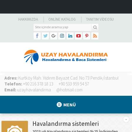
HAKKIMIZDA
ONLINE KATALOG
TANITIM VIDEOSU
Adres:
Kurtköy Mah. Yıldırım Beyazıt Cad. No:73 Pendik/İstanbul
Telefon:
+90 216 378 18 13
+90 533 959 54 57
Email:
uzayhavalandirma
@hotmail.com
MENÜ
Havalandırma sistemleri
2023 yılı Havalandırma sistemleri %25 İndirimden