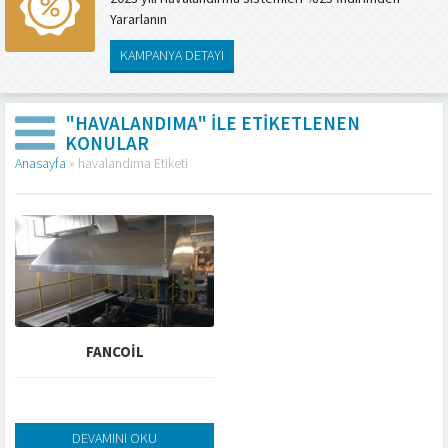
Yararlanın
KAMPANYA DETAYI
"HAVALANDIMA" ILE ETIKETLENEN
KONULAR
Anasayfa
»
havalandıma Etiketi
FANCOIL
DEVAMINI OKU