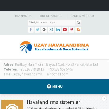
HAKKIMIZDA
ONLINE KATALOG
TANITIM VIDEOSU
Adres:
Kurtköy Mah. Yıldırım Beyazıt Cad. No:73 Pendik/İstanbul
Telefon:
+90 216 378 18 13
+90 533 959 54 57
Email:
uzayhavalandirma
@hotmail.com
MENÜ
Havalandırma sistemleri
2023 yılı Havalandırma sistemleri %25 İndirimden