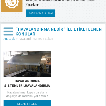
Yararlanın
KAMPANYA DETAYI
"HAVALANDIRMA NEDIR" ILE ETIKETLENEN
KONULAR
Anasayfa
»
havalandırma nedir Etiketi
HAVALANDIRMA
SISTEMLERI,HAVALANDIRMA
NEDIR
Havalandırma, kapalı bir alana
doğal ya da mekanik yolla temiz
hava akımı sağlanması. İçeri temiz
hava girerken, buna eşdeğer
DEVAMINI OKU