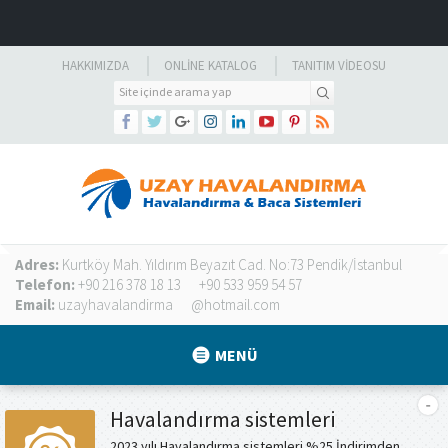
HAKKIMIZDA
ONLINE KATALOG
TANITIM VIDEOSU
Adres:
Kurtköy Mah. Yıldırım Beyazıt Cad. No:73 Pendik/İstanbul
Telefon:
+90 216 378 18 13
+90 533 959 54 57
Email:
uzayhavalandirma
@hotmail.com
MENÜ
Havalandırma sistemleri
2023 yılı Havalandırma sistemleri %25 İndirimden