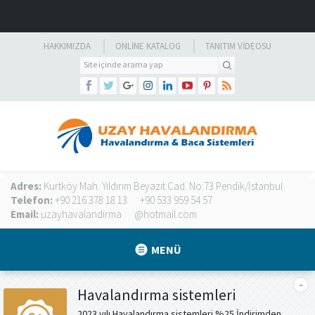
HAKKIMIZDA
ONLINE KATALOG
TANITIM VIDEOSU
Adres:
Kurtköy Mah. Yıldırım Beyazıt Cad. No:73 Pendik/İstanbul
Telefon:
+90 216 378 18 13
+90 533 959 54 57
Email:
uzayhavalandirma
@hotmail.com
MENÜ
Havalandırma sistemleri
2023 yılı Havalandırma sistemleri %25 İndirimden