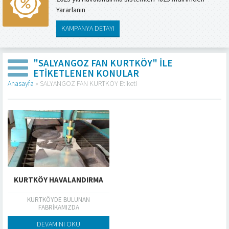
Yararlanın
KAMPANYA DETAYI
"SALYANGOZ FAN KURTKÖY" ILE
ETIKETLENEN KONULAR
Anasayfa
»
SALYANGOZ FAN KURTKÖY Etiketi
KURTKÖY HAVALANDIRMA
KURTKÖYDE BULUNAN
FABRİKAMIZDA
HAVALANDIRMA,ISITMA,SOĞUTMA VE
MAKİNE İMALATI YAPMAKTAYIZ.
DEVAMINI OKU