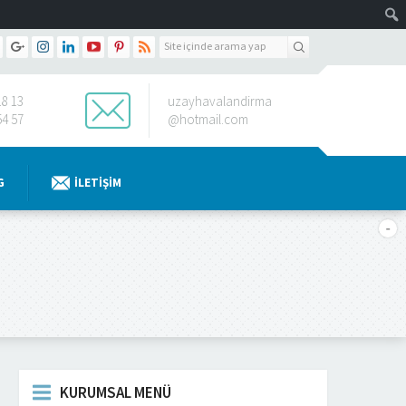
18 13
uzayhavalandirma
54 57
@hotmail.com
G
İLETIŞIM
KURUMSAL MENÜ