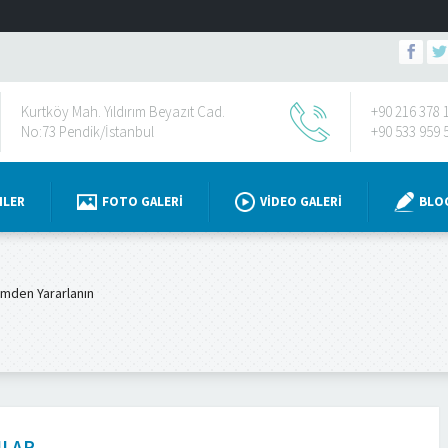
Kurtköy Mah. Yıldırım Beyazıt Cad.
+90 216 378 
No:73 Pendik/İstanbul
+90 533 959 
NLER
FOTO GALERI
VIDEO GALERI
BLO
imden Yararlanın
ULAR