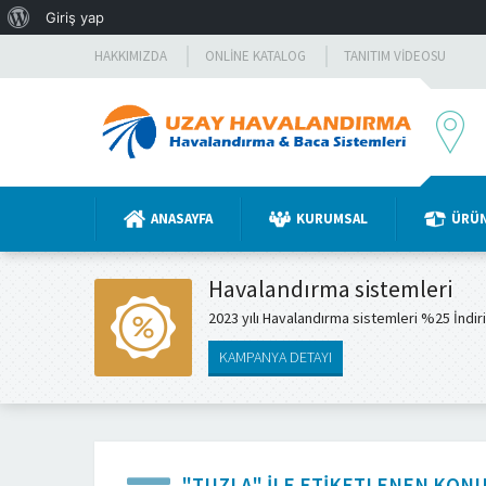
WordPress
Giriş yap
hakkında
HAKKIMIZDA
ONLINE KATALOG
TANITIM VIDEOSU
ANASAYFA
KURUMSAL
ÜRÜ
Havalandırma sistemleri
2023 yılı Havalandırma sistemleri %25 İndir
KAMPANYA DETAYI
"TUZLA" ILE ETIKETLENEN KON