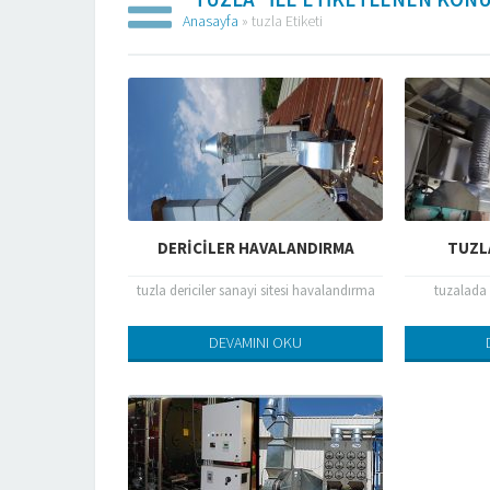
Anasayfa
»
tuzla Etiketi
DERICILER HAVALANDIRMA
TUZL
tuzla dericiler sanayi sitesi havalandırma
tuzalada 
DEVAMINI OKU