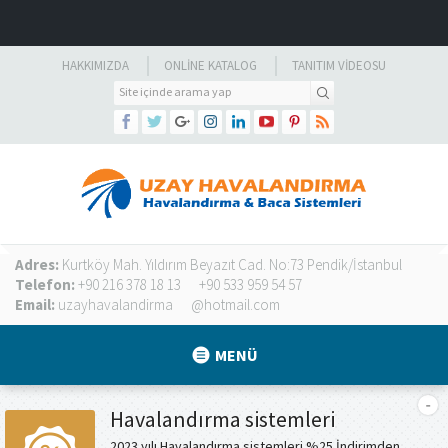
HAKKIMIZDA
ONLINE KATALOG
TANITIM VIDEOSU
Adres:
Kurtköy Mah. Yıldırım Beyazıt Cad. No:73 Pendik/İstanbul
Telefon:
+90 216 378 18 13
+90 533 959 54 57
Email:
uzayhavalandirma
@hotmail.com
MENÜ
Havalandırma sistemleri
2023 yılı Havalandırma sistemleri %25 İndirimden