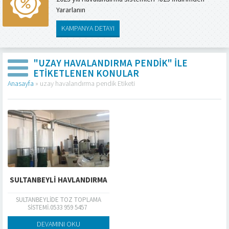
Yararlanın
KAMPANYA DETAYI
"UZAY HAVALANDIRMA PENDIK" ILE
ETIKETLENEN KONULAR
Anasayfa
»
uzay havalandırma pendik Etiketi
SULTANBEYLİ HAVLANDIRMA
SULTANBEYLİDE TOZ TOPLAMA
SİSTEMİ.0533 959 5457
DEVAMINI OKU