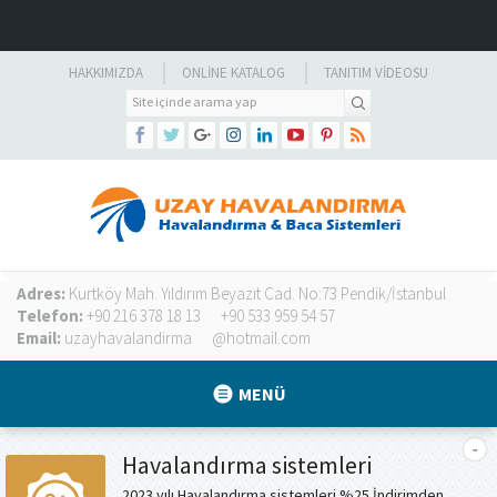
HAKKIMIZDA
ONLINE KATALOG
TANITIM VIDEOSU
Adres:
Kurtköy Mah. Yıldırım Beyazıt Cad. No:73 Pendik/İstanbul
Telefon:
+90 216 378 18 13
+90 533 959 54 57
Email:
uzayhavalandirma
@hotmail.com
MENÜ
Havalandırma sistemleri
2023 yılı Havalandırma sistemleri %25 İndirimden