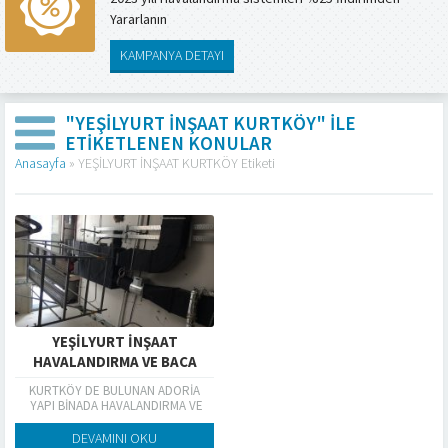
Yararlanın
KAMPANYA DETAYI
"YEŞİLYURT İNŞAAT KURTKÖY" ILE
ETIKETLENEN KONULAR
Anasayfa
»
YEŞİLYURT İNŞAAT KURTKÖY Etiketi
YEŞİLYURT İNŞAAT
HAVALANDIRMA VE BACA
KURTKÖY DE BULUNAN ADORİA
YAPI BİNADA HAVALANDIRMA VE
BACA SİSTEMLERİ YAPILMIŞTIR
DEVAMINI OKU