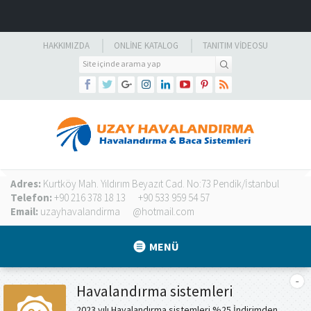
HAKKIMIZDA
ONLINE KATALOG
TANITIM VIDEOSU
Adres:
Kurtköy Mah. Yıldırım Beyazıt Cad. No:73 Pendik/İstanbul
Telefon:
+90 216 378 18 13
+90 533 959 54 57
Email:
uzayhavalandirma
@hotmail.com
MENÜ
Havalandırma sistemleri
2023 yılı Havalandırma sistemleri %25 İndirimden