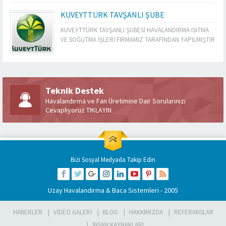
KUVEYTTÜRK TAVŞANLI ŞUBE
KUVEYTTÜRK TAVŞANLI ŞUBESİ HAVALANDIRMA ISITMA
VE SOĞUTMA İŞLERİ FİRMAMIZ TARAFINDAN YAPILMIŞTIR
Teknik Destek
Havalandırma ve Fan Üretimine Dair Sorularınızı
Cevaplıyoruz TIKLAYIN
Bizi Sosyal Medyada Takip Edin
Uzay Havalandırma & Baca Sistemleri
- 2005
HABERLER
VIDEO GALERI
BLOG
HAKKIMIZDA
REFERANSLAR
İNSAN KAYNAKLARI