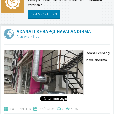
Yararlanın
KAMPANYA DETAYI
ADANALI KEBAPÇI HAVALANDIRMA
Anasayfa
»
Blog
adanalı kebapçı
havalandırma
BLOG
,
HABERLER
12 AĞUSTOS
0
4.145