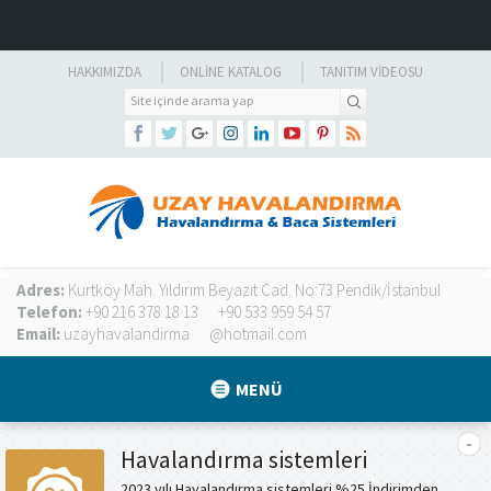
HAKKIMIZDA
ONLINE KATALOG
TANITIM VIDEOSU
Adres:
Kurtköy Mah. Yıldırım Beyazıt Cad. No:73 Pendik/İstanbul
Telefon:
+90 216 378 18 13
+90 533 959 54 57
Email:
uzayhavalandirma
@hotmail.com
MENÜ
Havalandırma sistemleri
2023 yılı Havalandırma sistemleri %25 İndirimden