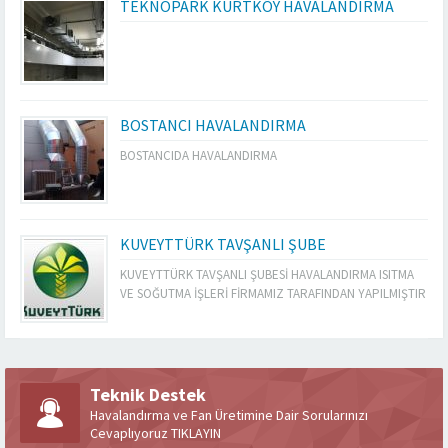
TEKNOPARK KURTKÖY HAVALANDIRMA
BOSTANCI HAVALANDIRMA
BOSTANCIDA HAVALANDIRMA
KUVEYTTÜRK TAVŞANLI ŞUBE
KUVEYTTÜRK TAVŞANLI ŞUBESİ HAVALANDIRMA ISITMA
VE SOĞUTMA İŞLERİ FİRMAMIZ TARAFINDAN YAPILMIŞTIR
Teknik Destek
Havalandırma ve Fan Üretimine Dair Sorularınızı
Cevaplıyoruz TIKLAYIN