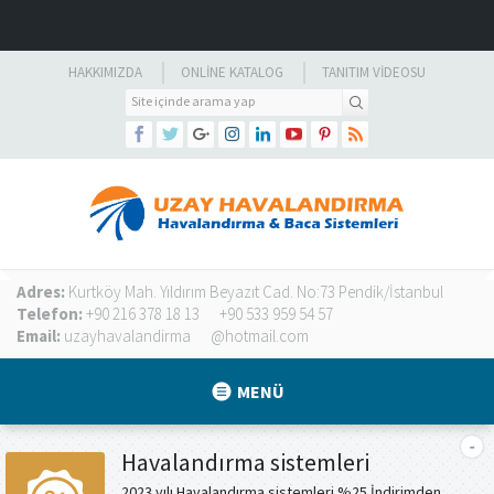
HAKKIMIZDA
ONLINE KATALOG
TANITIM VIDEOSU
Adres:
Kurtköy Mah. Yıldırım Beyazıt Cad. No:73 Pendik/İstanbul
Telefon:
+90 216 378 18 13
+90 533 959 54 57
Email:
uzayhavalandirma
@hotmail.com
MENÜ
Havalandırma sistemleri
2023 yılı Havalandırma sistemleri %25 İndirimden