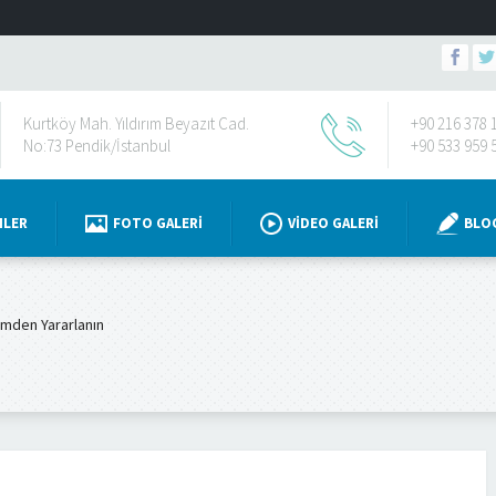
Kurtköy Mah. Yıldırım Beyazıt Cad.
+90 216 378 
No:73 Pendik/İstanbul
+90 533 959 
NLER
FOTO GALERI
VIDEO GALERI
BLO
imden Yararlanın