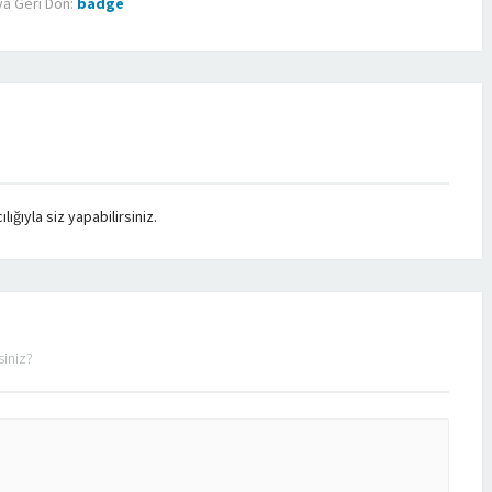
a Geri Dön:
badge
ğıyla siz yapabilirsiniz.
siniz?