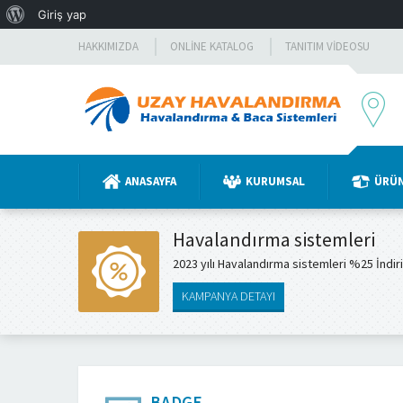
WordPress
Giriş yap
hakkında
HAKKIMIZDA
ONLINE KATALOG
TANITIM VIDEOSU
ANASAYFA
KURUMSAL
ÜRÜ
Havalandırma sistemleri
2023 yılı Havalandırma sistemleri %25 İndir
KAMPANYA DETAYI
BADGE