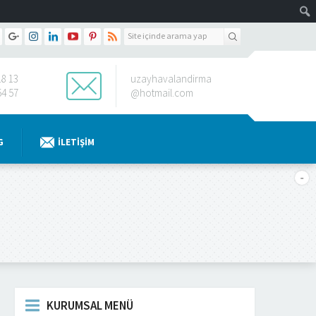
18 13
uzayhavalandirma
54 57
@hotmail.com
G
İLETIŞIM
KURUMSAL MENÜ