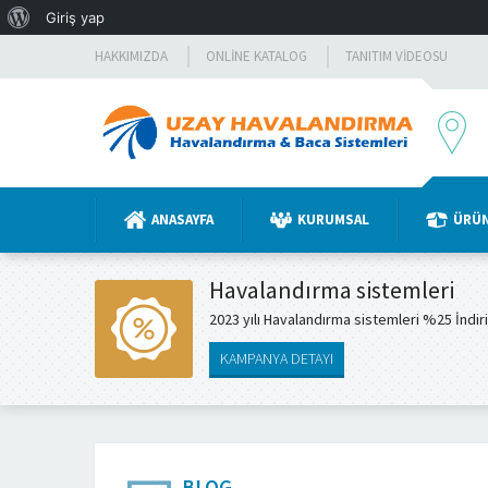
WordPress
Giriş yap
hakkında
HAKKIMIZDA
ONLINE KATALOG
TANITIM VIDEOSU
ANASAYFA
KURUMSAL
ÜRÜ
Havalandırma sistemleri
2023 yılı Havalandırma sistemleri %25 İndir
KAMPANYA DETAYI
BLOG