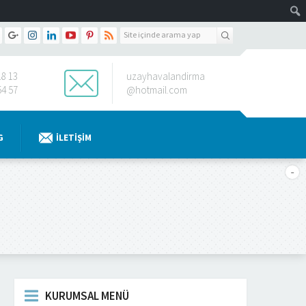
18 13
uzayhavalandirma
54 57
@hotmail.com
G
İLETIŞIM
KURUMSAL MENÜ