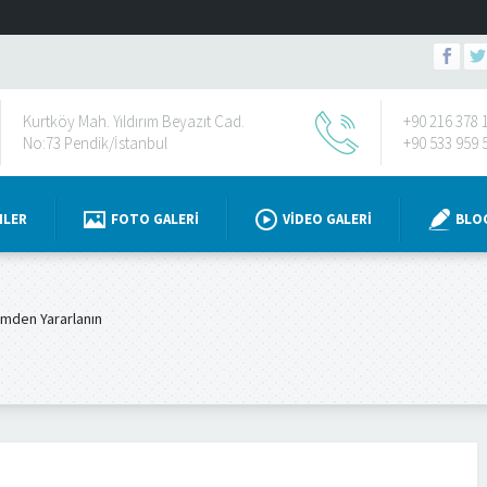
Kurtköy Mah. Yıldırım Beyazıt Cad.
+90 216 378 
No:73 Pendik/İstanbul
+90 533 959 
NLER
FOTO GALERI
VIDEO GALERI
BLO
imden Yararlanın