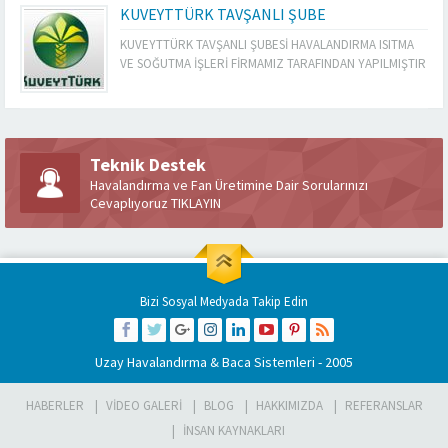
KUVEYTTÜRK TAVŞANLI ŞUBE
KUVEYTTÜRK TAVŞANLI ŞUBESİ HAVALANDIRMA ISITMA
VE SOĞUTMA İŞLERİ FİRMAMIZ TARAFINDAN YAPILMIŞTIR
Teknik Destek
Havalandırma ve Fan Üretimine Dair Sorularınızı
Cevaplıyoruz TIKLAYIN
Bizi Sosyal Medyada Takip Edin
Uzay Havalandırma & Baca Sistemleri
- 2005
HABERLER
VIDEO GALERI
BLOG
HAKKIMIZDA
REFERANSLAR
İNSAN KAYNAKLARI