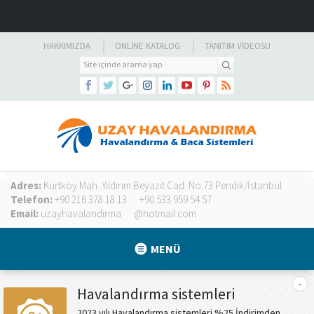
HAKKIMIZDA
ONLINE KATALOG
TANITIM VIDEOSU
Adres:
Kurtköy Mah. Yıldırım Beyazıt Cad. No:73 Pendik/İstanbul
Telefon:
+90 216 378 18 13
+90 533 959 54 57
Email:
uzayhavalandirma
@hotmail.com
MENÜ
Havalandırma sistemleri
2023 yılı Havalandırma sistemleri %25 İndirimden