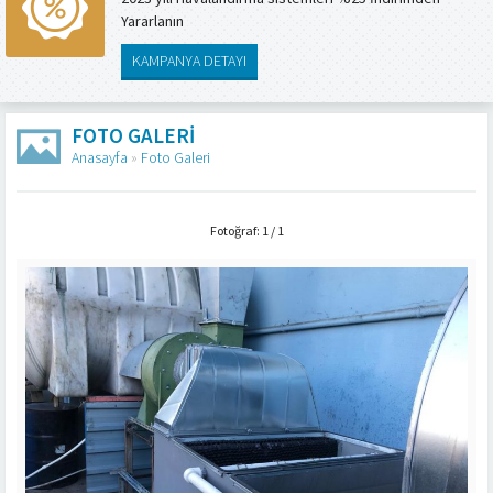
Yararlanın
KAMPANYA DETAYI
FOTO GALERI
Anasayfa
»
Foto Galeri
Fotoğraf: 1 / 1