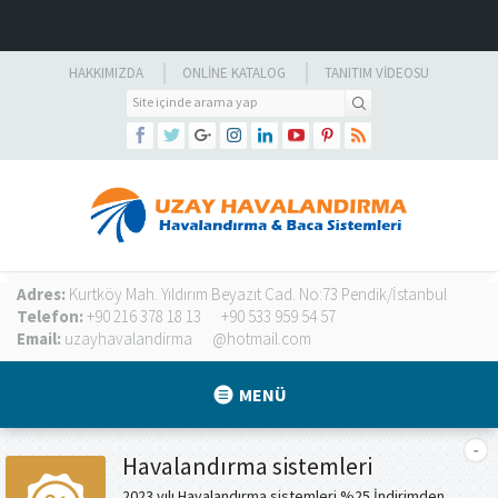
HAKKIMIZDA
ONLINE KATALOG
TANITIM VIDEOSU
Adres:
Kurtköy Mah. Yıldırım Beyazıt Cad. No:73 Pendik/İstanbul
Telefon:
+90 216 378 18 13
+90 533 959 54 57
Email:
uzayhavalandirma
@hotmail.com
MENÜ
Havalandırma sistemleri
2023 yılı Havalandırma sistemleri %25 İndirimden