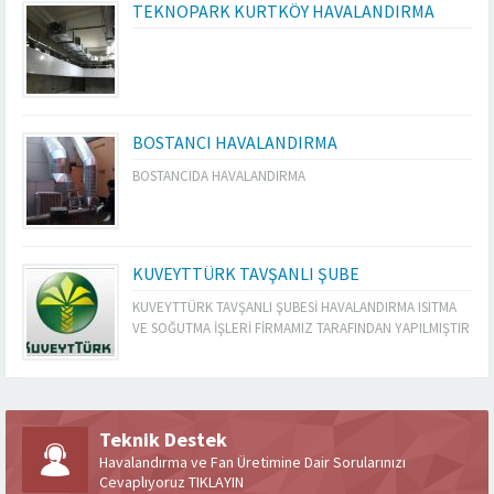
TEKNOPARK KURTKÖY HAVALANDIRMA
BOSTANCI HAVALANDIRMA
BOSTANCIDA HAVALANDIRMA
KUVEYTTÜRK TAVŞANLI ŞUBE
KUVEYTTÜRK TAVŞANLI ŞUBESİ HAVALANDIRMA ISITMA
VE SOĞUTMA İŞLERİ FİRMAMIZ TARAFINDAN YAPILMIŞTIR
Teknik Destek
Havalandırma ve Fan Üretimine Dair Sorularınızı
Cevaplıyoruz TIKLAYIN