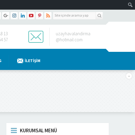
18 13
uzayhavalandirma
54 57
@hotmail.com
G
İLETIŞIM
KURUMSAL MENÜ