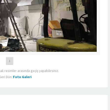
1
rak resimler arasında geçiş yapabilirsiniz.
Geri Dön:
Foto Galeri