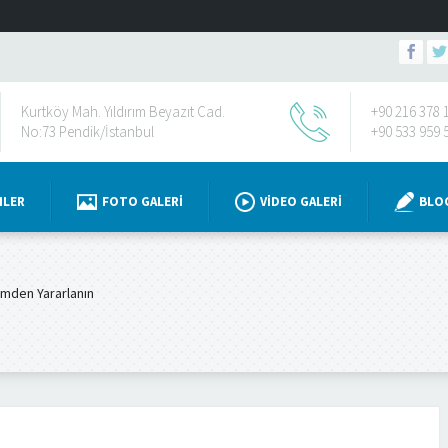
Kurtköy Mah. Yıldırım Beyazıt Cad.
+90 216 378 
No:73 Pendik/İstanbul
+90 533 959 
NLER
FOTO GALERI
VIDEO GALERI
BLO
imden Yararlanın