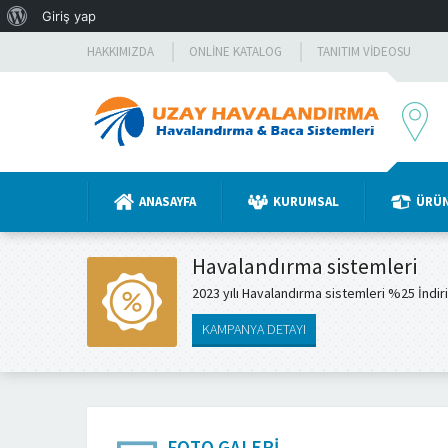
WordPress
Giriş yap
hakkında
HAKKIMIZDA
ONLINE KATALOG
TANITIM VIDEOSU
ANASAYFA
KURUMSAL
ÜRÜ
Havalandırma sistemleri
2023 yılı Havalandırma sistemleri %25 İndir
KAMPANYA DETAYI
FOTO GALERI