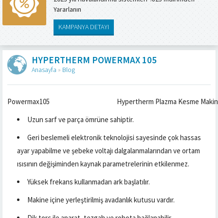
Yararlanın
KAMPANYA DETAYI
HYPERTHERM POWERMAX 105
Anasayfa
»
Blog
Powermax105
Hypertherm Plazma Kesme Makinel
Uzun sarf ve parça ömrüne sahiptir.
Geri beslemeli elektronik teknolojisi sayesinde çok hassas
ayar yapabilme ve şebeke voltajı dalgalanmalarından ve ortam
ısısının değişiminden kaynak parametrelerinin etkilenmez.
Yüksek frekans kullanmadan ark başlatılır.
Makine içine yerleştirilmiş avadanlık kutusu vardır.
Dik torç ile aparat, tezgah ve robota bağlanabilir.