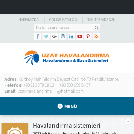
HAKKIMIZDA
ONLINE KATALOG
TANITIM VIDEOSU
Adres:
Kurtköy Mah. Yıldırım Beyazıt Cad. No:73 Pendik/İstanbul
Telefon:
+90 216 378 18 13
+90 533 959 54 57
Email:
uzayhavalandirma
@hotmail.com
MENÜ
Havalandırma sistemleri
2023 yılı Havalandırma sistemleri %25 İndirimden