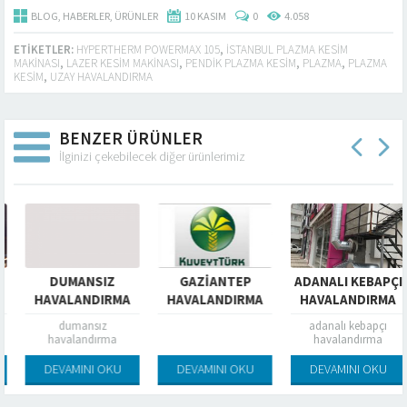
BLOG
,
HABERLER
,
ÜRÜNLER
10 KASIM
0
4.058
ETIKETLER:
HYPERTHERM POWERMAX 105
,
ISTANBUL PLAZMA KESIM
MAKINASI
,
LAZER KESIM MAKINASI
,
PENDIK PLAZMA KESIM
,
PLAZMA
,
PLAZMA
KESIM
,
UZAY HAVALANDIRMA
BENZER ÜRÜNLER
İlginizi çekebilecek diğer ürünlerimiz
DUMANSIZ
GAZİANTEP
ADANALI KEBAPÇI
HAVALANDIRMA
HAVALANDIRMA
HAVALANDIRMA
dumansız
adanalı kebapçı
havalandırma
havalandırma
DEVAMINI OKU
DEVAMINI OKU
DEVAMINI OKU