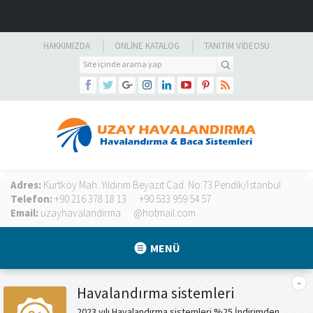
HAKKIMIZDA
ONLINE KATALOG
TANITIM VIDEOSU
Adres:
Kurtköy Mah. Yıldırım Beyazıt Cad. No:73 Pendik/İstanbul
Telefon:
+90 216 378 18 13
+90 533 959 54 57
Email:
uzayhavalandirma
@hotmail.com
MENÜ
Havalandırma sistemleri
2023 yılı Havalandırma sistemleri %25 İndirimden