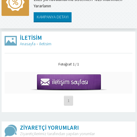
Yararlanın
KAMPANYA DETAYI
ILETISIM
Anasayfa
»
iletisim
Fotoğraf: 1 / 1
1
ZİYARETÇİ YORUMLARI
Ziyaretçilerimiz tarafından yapılan yorumlar