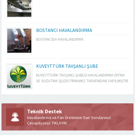
BOSTANCI HAVALANDIRMA
BOSTANCIDA HAVALANDIRMA
KUVEYTTÜRK TAVŞANLI ŞUBE
KUVEYTTÜRK TAVŞANLI ŞUBESİ HAVALANDIRMA ISITMA
VE SOĞUTMA İŞLERİ FİRMAMIZ TARAFINDAN YAPILMIŞTIR
Teknik Destek
Havalandırma ve Fan Üretimine Dair Sorularınızı
Cevaplıyoruz TIKLAYIN