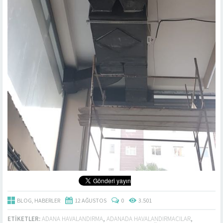
BLOG
,
HABERLER
12 AĞUSTOS
0
3.501
ETIKETLER:
ADANA HAVALANDIRMA
,
ADANADA HAVALANDIRMACILAR
,