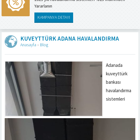
Yararlanın
KAMPANYA DETAYI
KUVEYTTÜRK ADANA HAVALANDIRMA
Anasayfa
»
Blog
Adanada
kuveyttürk
bankası
havalandırma
sistemleri