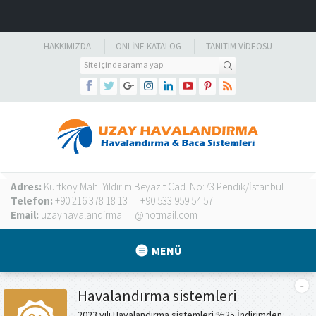
HAKKIMIZDA
ONLINE KATALOG
TANITIM VIDEOSU
Adres:
Kurtköy Mah. Yıldırım Beyazıt Cad. No:73 Pendik/İstanbul
Telefon:
+90 216 378 18 13
+90 533 959 54 57
Email:
uzayhavalandirma
@hotmail.com
MENÜ
Havalandırma sistemleri
2023 yılı Havalandırma sistemleri %25 İndirimden