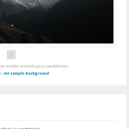
1
rak resimler arasında geçiş yapabilirsiniz.
n:
mt-sample-background