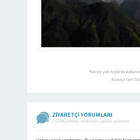
Klavye yön tuşlarını kullana
Konuya Geri Dö
ZİYARETÇİ YORUMLARI
Ziyaretçilerimiz tarafından yapılan yorumlar