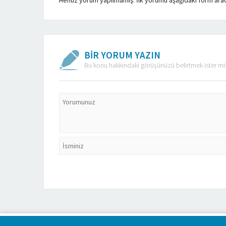
Henüz yorum yapılmamış. İlk yorumu aşağıdaki form aracılı
BİR YORUM YAZIN
Bu konu hakkındaki görüşünüzü belirtmek ister mi