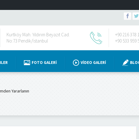
Kurtköy Mah. Yıldırım Beyazıt Cad.
+90 216 378 
No:73 Pendik/İstanbul
+90 533 959 
NLER
FOTO GALERI
VIDEO GALERI
BLO
imden Yararlanın