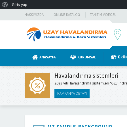
WordPress
Giriş yap
hakkında
HAKKIMIZDA
ONLINE KATALOG
TANITIM VIDEOSU
ANASAYFA
KURUMSAL
ÜRÜ
Havalandırma sistemleri
2023 yılı Havalandırma sistemleri %25 İndir
KAMPANYA DETAYI
MT-SAMPLE-BACKGROUND