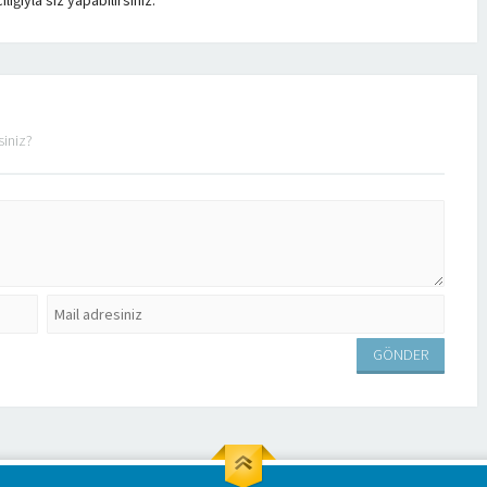
ğıyla siz yapabilirsiniz.
siniz?