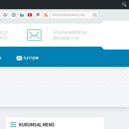
18 13
uzayhavalandirma
54 57
@hotmail.com
G
İLETIŞIM
KURUMSAL MENÜ