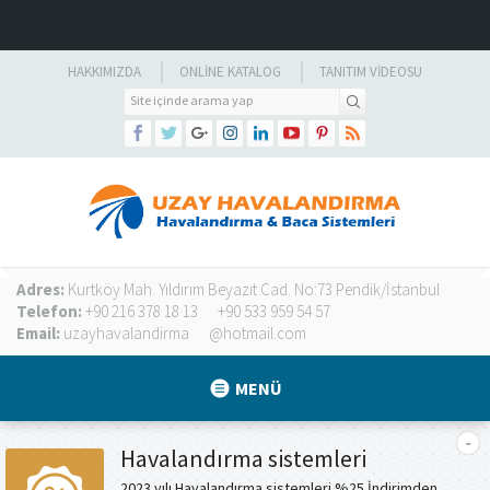
HAKKIMIZDA
ONLINE KATALOG
TANITIM VIDEOSU
Adres:
Kurtköy Mah. Yıldırım Beyazıt Cad. No:73 Pendik/İstanbul
Telefon:
+90 216 378 18 13
+90 533 959 54 57
Email:
uzayhavalandirma
@hotmail.com
MENÜ
Havalandırma sistemleri
2023 yılı Havalandırma sistemleri %25 İndirimden