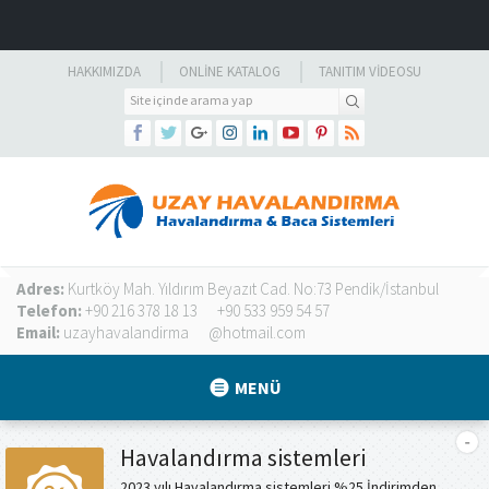
HAKKIMIZDA
ONLINE KATALOG
TANITIM VIDEOSU
Adres:
Kurtköy Mah. Yıldırım Beyazıt Cad. No:73 Pendik/İstanbul
Telefon:
+90 216 378 18 13
+90 533 959 54 57
Email:
uzayhavalandirma
@hotmail.com
MENÜ
Havalandırma sistemleri
2023 yılı Havalandırma sistemleri %25 İndirimden