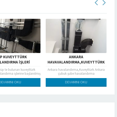
ANKARA
SPİRO KANAL SATIŞI
HAVAVALANDIRMA,KUVEYTTÜRK
ANKARA ÇUBUK ŞUBE
Ankara havalandırma,Kuveyttürk Ankara
SPİRO HAVAKANALI SATIŞI
HAVALANDIRMA
çubuk şube havalandırma
DEVAMINI OKU
DEVAMINI OKU