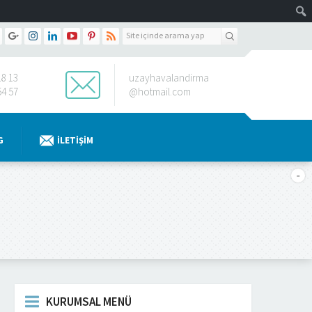
18 13
uzayhavalandirma
54 57
@hotmail.com
G
İLETIŞIM
KURUMSAL MENÜ