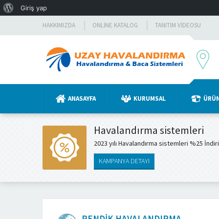
WordPress
Giriş yap
hakkında
HAKKIMIZDA
ONLINE KATALOG
TANITIM VIDEOSU
ANASAYFA
KURUMSAL
ÜRÜ
Havalandırma sistemleri
2023 yılı Havalandırma sistemleri %25 İndir
KAMPANYA DETAYI
PENDIK HAVALANDIRMA