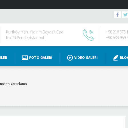
Kurtköy Mah. Yıldırım Beyazıt Cad.
+90 216 378 
No:73 Pendik/İstanbul
+90 533 959 
NLER
FOTO GALERI
VIDEO GALERI
BLO
imden Yararlanın