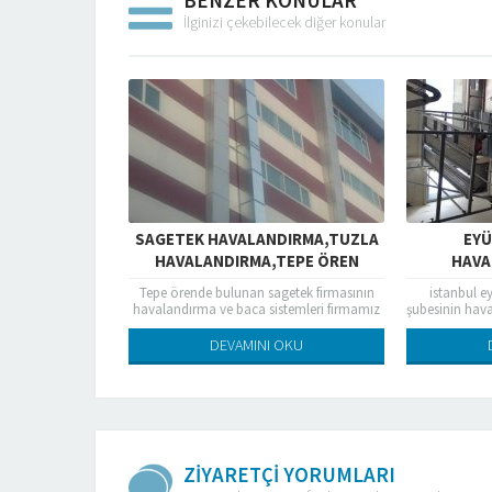
BENZER KONULAR
İlginizi çekebilecek diğer konular
K HAVALANDIRMA,TUZLA
EYÜP KUVEYTTÜRK
LANDIRMA,TEPE ÖREN
HAVALANDIRMA IŞLERI
HAVALANDIRMA
de bulunan sagetek firmasının
istanbul eyüp te bulunan kuveyttürk
ma ve baca sistemleri firmamız
şubesinin havalandırma işlerine başlanılmış
afından tamamlanmıştır
ve devam etmektedir
DEVAMINI OKU
DEVAMINI OKU
ZİYARETÇİ YORUMLARI