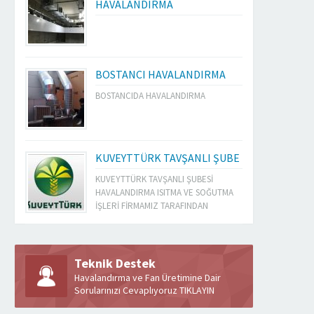
HAVALANDIRMA
BOSTANCI HAVALANDIRMA
BOSTANCIDA HAVALANDIRMA
KUVEYTTÜRK TAVŞANLI ŞUBE
ADANALI KEBAPÇI HAVALANDIRMA
SALYANGOZ
KUVEYTTÜRK TAVŞANLI ŞUBESİ
adanalı kebapçı havalandırma
salyangoz 
HAVALANDIRMA ISITMA VE SOĞUTMA
İŞLERİ FİRMAMIZ TARAFINDAN
YAPILMIŞTIR
DEVAMINI OKU
DEVAMINI 
Teknik Destek
Havalandırma ve Fan Üretimine Dair
Sorularınızı Cevaplıyoruz TIKLAYIN