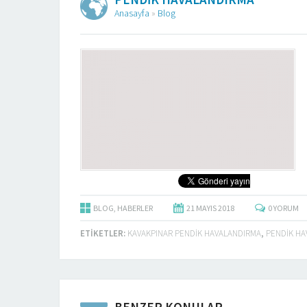
Anasayfa
»
Blog
BLOG
,
HABERLER
21 MAYIS
2018
0
YORUM
ETIKETLER:
KAVAKPINAR PENDİK HAVALANDIRMA
,
PENDIK HA