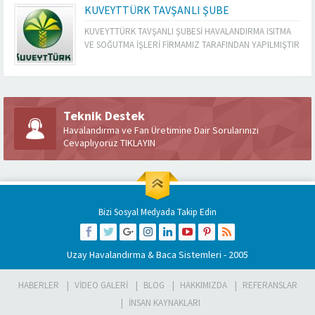
KUVEYTTÜRK TAVŞANLI ŞUBE
KUVEYTTÜRK TAVŞANLI ŞUBESİ HAVALANDIRMA ISITMA
VE SOĞUTMA İŞLERİ FİRMAMIZ TARAFINDAN YAPILMIŞTIR
Teknik Destek
Havalandırma ve Fan Üretimine Dair Sorularınızı
Cevaplıyoruz TIKLAYIN
Bizi Sosyal Medyada Takip Edin
Uzay Havalandırma & Baca Sistemleri
- 2005
HABERLER
VIDEO GALERI
BLOG
HAKKIMIZDA
REFERANSLAR
İNSAN KAYNAKLARI