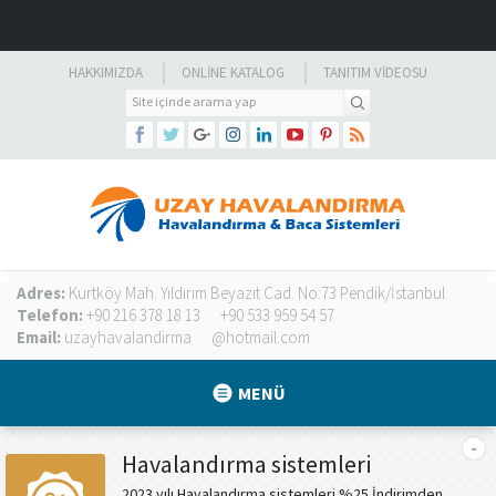
HAKKIMIZDA
ONLINE KATALOG
TANITIM VIDEOSU
Adres:
Kurtköy Mah. Yıldırım Beyazıt Cad. No:73 Pendik/İstanbul
Telefon:
+90 216 378 18 13
+90 533 959 54 57
Email:
uzayhavalandirma
@hotmail.com
MENÜ
Havalandırma sistemleri
2023 yılı Havalandırma sistemleri %25 İndirimden