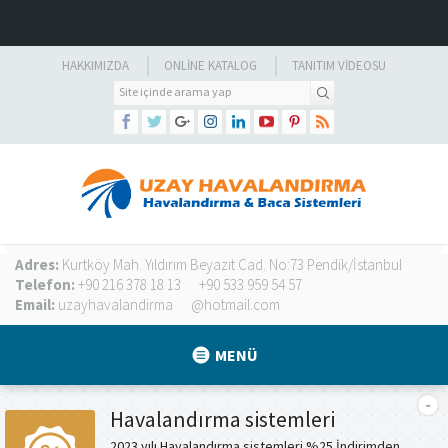
HAKKIMIZDA
ONLINE KATALOG
TANITIM VIDEOSU
Adres:
Kurtköy Mah. Yıldırım Beyazıt Cad. No:73 Pendik/İstanbul
Telefon:
+90 216 378 18 13
+90 533 959 54 57
Email:
uzayhavalandirma
@hotmail.com
MENÜ
Havalandırma sistemleri
2023 yılı Havalandırma sistemleri %25 İndirimden