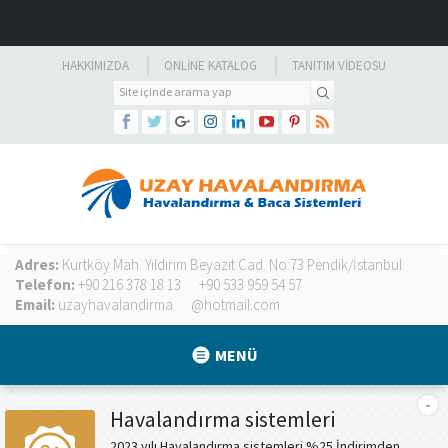
HAKKIMIZDA
ONLINE KATALOG
TANITIM VIDEOSU
Adres:
Kurtköy Mah. Yıldırım Beyazıt Cad. No:73 Pendik/İstanbul
Telefon:
+90 216 378 18 13
+90 533 959 54 57
Email:
uzayhavalandirma
@hotmail.com
MENÜ
Havalandırma sistemleri
2023 yılı Havalandırma sistemleri %25 İndirimden