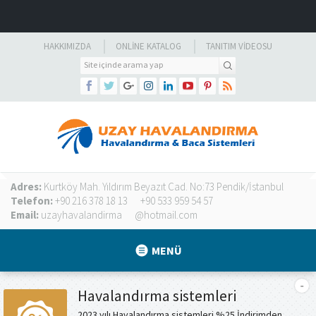
HAKKIMIZDA
ONLINE KATALOG
TANITIM VIDEOSU
Adres:
Kurtköy Mah. Yıldırım Beyazıt Cad. No:73 Pendik/İstanbul
Telefon:
+90 216 378 18 13
+90 533 959 54 57
Email:
uzayhavalandirma
@hotmail.com
MENÜ
Havalandırma sistemleri
2023 yılı Havalandırma sistemleri %25 İndirimden