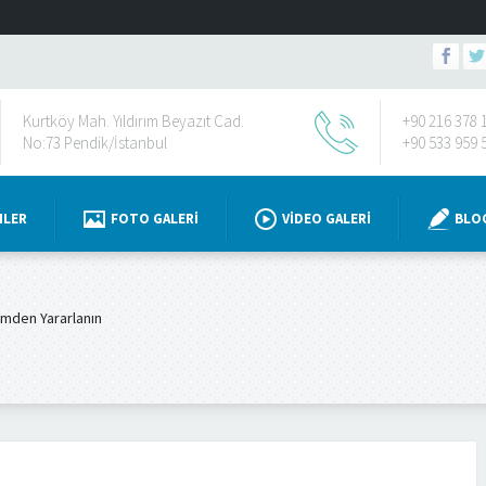
Kurtköy Mah. Yıldırım Beyazıt Cad.
+90 216 378 
No:73 Pendik/İstanbul
+90 533 959 
NLER
FOTO GALERI
VIDEO GALERI
BLO
imden Yararlanın