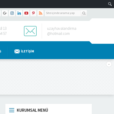
18 13
uzayhavalandirma
54 57
@hotmail.com
G
İLETIŞIM
KURUMSAL MENÜ