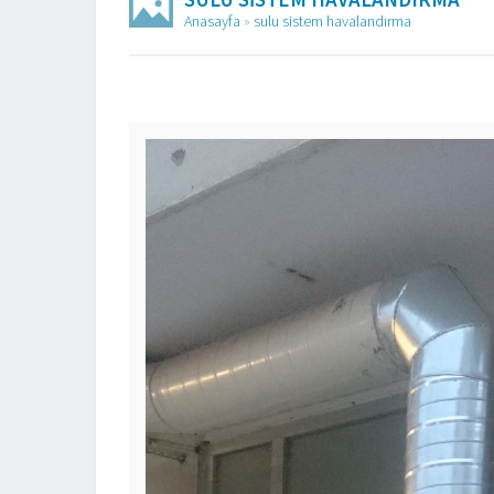
Anasayfa
»
sulu sistem havalandırma