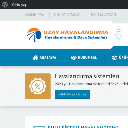
WordPress
Giriş yap
hakkında
HAKKIMIZDA
ONLINE KATALOG
TANITIM VIDEOSU
ANASAYFA
KURUMSAL
ÜRÜ
Havalandırma sistemleri
2023 yılı Havalandırma sistemleri %25 İndir
KAMPANYA DETAYI
SULU SISTEM HAVALANDIRMA