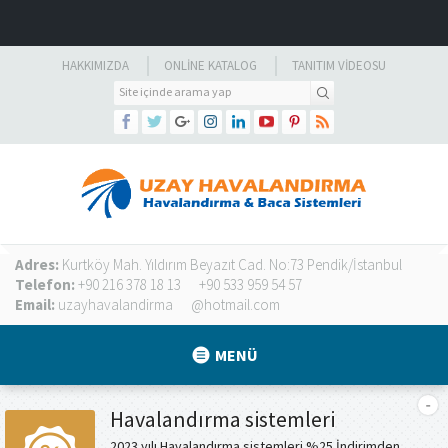
HAKKIMIZDA
ONLINE KATALOG
TANITIM VIDEOSU
Adres:
Kurtköy Mah. Yıldırım Beyazıt Cad. No:73 Pendik/İstanbul
Telefon:
+90 216 378 18 13
+90 533 959 54 57
Email:
uzayhavalandirma
@hotmail.com
MENÜ
Havalandırma sistemleri
2023 yılı Havalandırma sistemleri %25 İndirimden