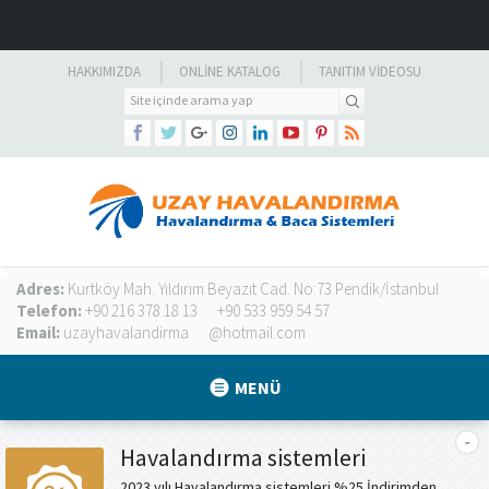
HAKKIMIZDA
ONLINE KATALOG
TANITIM VIDEOSU
Adres:
Kurtköy Mah. Yıldırım Beyazıt Cad. No:73 Pendik/İstanbul
Telefon:
+90 216 378 18 13
+90 533 959 54 57
Email:
uzayhavalandirma
@hotmail.com
MENÜ
Havalandırma sistemleri
2023 yılı Havalandırma sistemleri %25 İndirimden