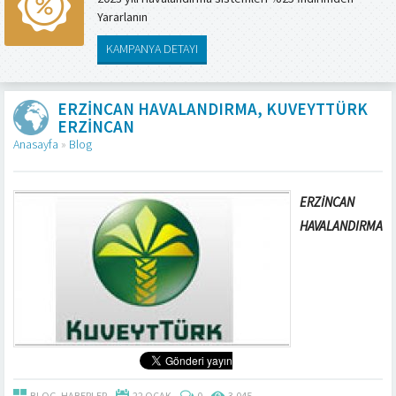
Yararlanın
KAMPANYA DETAYI
ERZINCAN HAVALANDIRMA, KUVEYTTÜRK
ERZINCAN
Anasayfa
»
Blog
ERZİNCAN
HAVALANDIRMA
BLOG
,
HABERLER
22 OCAK
0
3.045