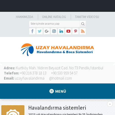
HAKKIMIZDA
ONLINE KATALOG
TANITIM VIDEOSU
Adres:
Kurtköy Mah. Yıldırım Beyazıt Cad. No:73 Pendik/İstanbul
Telefon:
+90 216 378 18 13
+90 533 959 54 57
Email:
uzayhavalandirma
@hotmail.com
MENÜ
Havalandırma sistemleri
2023 yılı Havalandırma sistemleri %25 İndirimden