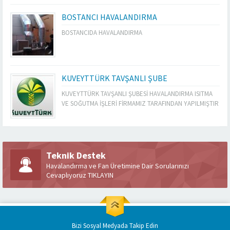
BOSTANCI HAVALANDIRMA
BOSTANCIDA HAVALANDIRMA
KUVEYTTÜRK TAVŞANLI ŞUBE
KUVEYTTÜRK TAVŞANLI ŞUBESİ HAVALANDIRMA ISITMA
VE SOĞUTMA İŞLERİ FİRMAMIZ TARAFINDAN YAPILMIŞTIR
Teknik Destek
Havalandırma ve Fan Üretimine Dair Sorularınızı
Cevaplıyoruz TIKLAYIN
Bizi Sosyal Medyada Takip Edin