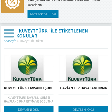
Yararlanın
KAMPANYA DETAYI
"KUVEYTTÜRK" ILE ETIKETLENEN
KONULAR
Anasayfa
»
kuveyttürk Etiketi
KUVEYTTÜRK TAVŞANLI ŞUBE
GAZİANTEP HAVALANDIRMA
KUVEYTTÜRK TAVŞANLI ŞUBESİ
HAVALANDIRMA ISITMA VE SOĞUTMA
İŞLERİ FİRMAMIZ TARAFINDAN
YAPILMIŞTIR
DEVAMINI OKU
DEVAMINI OKU