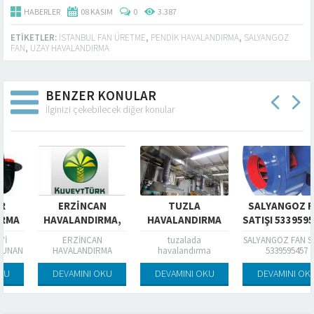
HABERLER
08 KASIM
0
3.387
ETIKETLER:
ISTANBUL FAN ÜRETME
,
PENDIK HAVALANDIRMA
,
SALYANGOZ
FAN
,
UZAY HAVALANDIRMA
BENZER KONULAR
İlginizi çekebilecek diğer konular
ERZINCAN
TUZLA
SALYANGOZ FAN
HAVALANDIRMA,
HAVALANDIRMA
SATIŞI 5339595457
KUVEYTTÜRK
ERZİNCAN
tuzalada
SALYANGOZ FAN SATIŞI
ERZINCAN
N
HAVALANDIRMA
havalandırma
5339595457
sistemleri
DEVAMINI OKU
DEVAMINI OKU
DEVAMINI OKU