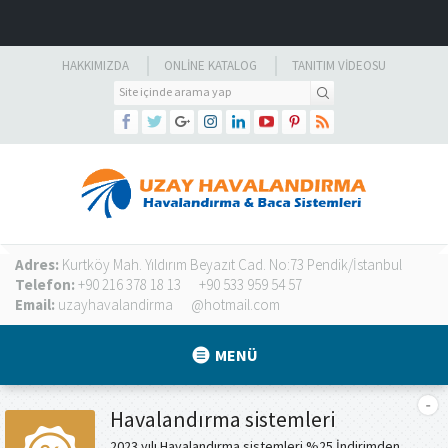
HAKKIMIZDA
ONLINE KATALOG
TANITIM VIDEOSU
Adres:
Kurtköy Mah. Yıldırım Beyazıt Cad. No:73 Pendik/İstanbul
Telefon:
+90 216 378 18 13
+90 533 959 54 57
Email:
uzayhavalandirma
@hotmail.com
MENÜ
Havalandırma sistemleri
2023 yılı Havalandırma sistemleri %25 İndirimden