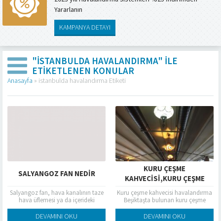
Yararlanın
KAMPANYA DETAYI
"ISTANBULDA HAVALANDIRMA" ILE
ETIKETLENEN KONULAR
Anasayfa
»
istanbulda havalandırma Etiketi
KURU ÇEŞME
SALYANGOZ FAN NEDIR
KAHVECISI,KURU ÇEŞME
KAHVECISI
Salyangoz fan, hava kanalının taze
Kuru çeşme kahvecisi havalandırma
HAVALANDIRMA,BEŞIKTAŞ
hava üflemesi ya da içerideki
Beşiktaşta bulunan kuru çeşme
havanın tahliyesinde kullanılan
kahvecisi havalandırma işleri
HAVALANDIRMA
madde ile kare kesitli ve daire
firmamız tarafından tamamlanmıştır
DEVAMINI OKU
DEVAMINI OKU