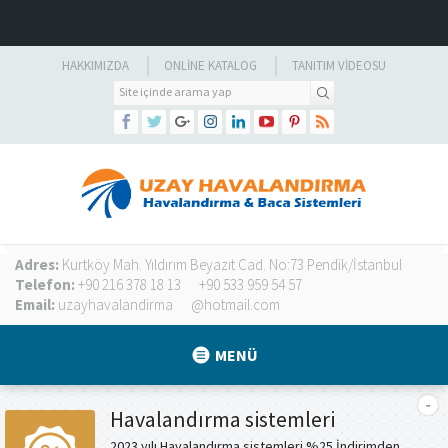
HAKKIMIZDA
ONLINE KATALOG
TANITIM VIDEOSU
Adres:
Kurtköy Mah. Yıldırım Beyazıt Cad. No:73 Pendik/İstanbul
Telefon:
+90 216 378 18 13
+90 533 959 54 57
Email:
uzayhavalandirma
@hotmail.com
MENÜ
Havalandırma sistemleri
2023 yılı Havalandırma sistemleri %25 İndirimden