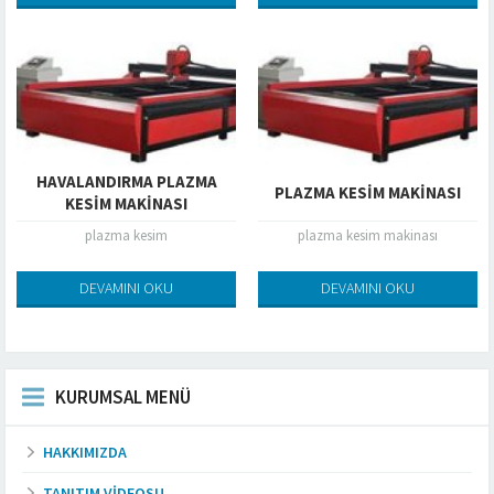
biçiminde...
HAVALANDIRMA PLAZMA
PLAZMA KESIM MAKINASI
KESIM MAKINASI
plazma kesim
plazma kesim makinası
DEVAMINI OKU
DEVAMINI OKU
KURUMSAL MENÜ
HAKKIMIZDA
TANITIM VIDEOSU