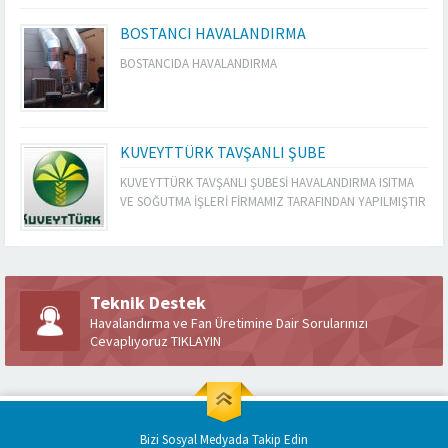
BOSTANCI HAVALANDIRMA
BOSTANCIDA HAVALANDIRMA
KUVEYTTÜRK TAVŞANLI ŞUBE
KUVEYTTÜRK TAVŞANLI ŞUBESİ HAVALANDIRMA ISITMA
VE SOĞUTMA İŞLERİ FİRMAMIZ TARAFINDAN YAPILMIŞTIR
Teknik Destek
Havalandırma ve Fan Üretimine Dair Sorularınızı
Cevaplıyoruz TIKLAYIN
Bizi Sosyal Medyada Takip Edin