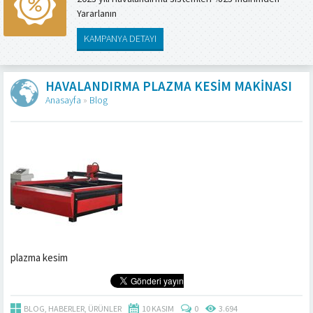
Yararlanın
KAMPANYA DETAYI
HAVALANDIRMA PLAZMA KESIM MAKINASI
Anasayfa
»
Blog
plazma kesim
BLOG
,
HABERLER
,
ÜRÜNLER
10 KASIM
0
3.694