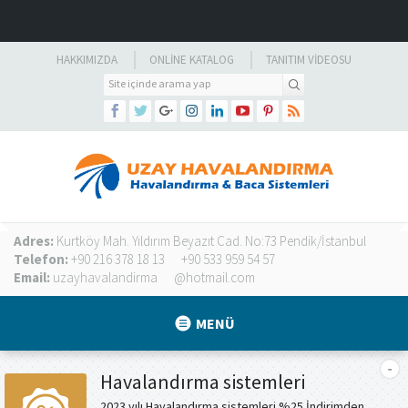
HAKKIMIZDA
ONLINE KATALOG
TANITIM VIDEOSU
Adres:
Kurtköy Mah. Yıldırım Beyazıt Cad. No:73 Pendik/İstanbul
Telefon:
+90 216 378 18 13
+90 533 959 54 57
Email:
uzayhavalandirma
@hotmail.com
MENÜ
Havalandırma sistemleri
2023 yılı Havalandırma sistemleri %25 İndirimden