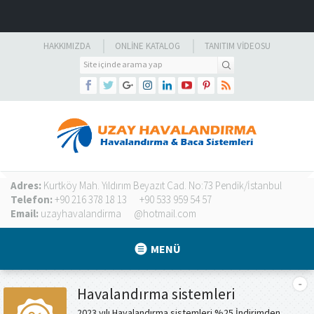
HAKKIMIZDA
ONLINE KATALOG
TANITIM VIDEOSU
Adres:
Kurtköy Mah. Yıldırım Beyazıt Cad. No:73 Pendik/İstanbul
Telefon:
+90 216 378 18 13
+90 533 959 54 57
Email:
uzayhavalandirma
@hotmail.com
MENÜ
Havalandırma sistemleri
2023 yılı Havalandırma sistemleri %25 İndirimden