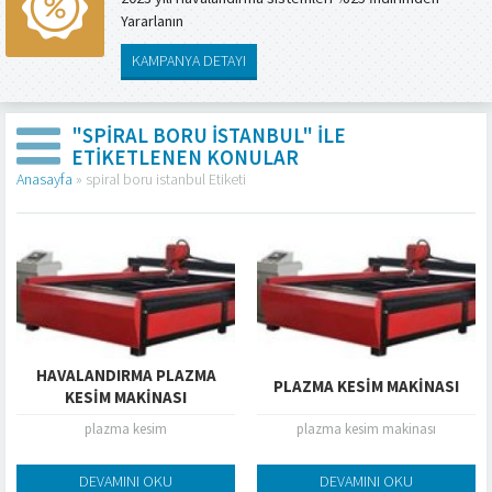
Yararlanın
KAMPANYA DETAYI
"SPIRAL BORU ISTANBUL" ILE
ETIKETLENEN KONULAR
Anasayfa
»
spiral boru istanbul Etiketi
HAVALANDIRMA PLAZMA
PLAZMA KESIM MAKINASI
KESIM MAKINASI
plazma kesim
plazma kesim makinası
DEVAMINI OKU
DEVAMINI OKU