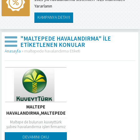
Yararlanın
KAMPANYA DETAYI
"MALTEPEDE HAVALANDIRMA" ILE
ETIKETLENEN KONULAR
Anasayfa
»
maltepede havalandırma Etiketi
MALTEPE
HAVALANDIRMA,MALTEPEDE
HAVALANDIRMA,MALTEPE
Maltepe de bulunan kuveyttürk
KUVEYTTÜRK BANKASI
şubesi havalandırma işleri firmamız
tarafından yapımına başlanmıştır
HAVALANDIRMA
DEVAMINI OKU