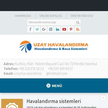
HAKKIMIZDA
ONLINE KATALOG
TANITIM VIDEOSU
Adres:
Kurtköy Mah. Yıldırım Beyazıt Cad. No:73 Pendik/İstanbul
Telefon:
+90 216 378 18 13
+90 533 959 54 57
Email:
uzayhavalandirma
@hotmail.com
MENÜ
Havalandırma sistemleri
2023 yılı Havalandırma sistemleri %25 İndirimden