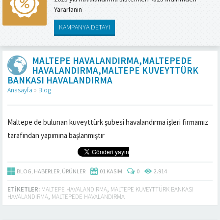
Yararlanın
KAMPANYA DETAYI
MALTEPE HAVALANDIRMA,MALTEPEDE
HAVALANDIRMA,MALTEPE KUVEYTTÜRK
BANKASI HAVALANDIRMA
Anasayfa
»
Blog
Maltepe de bulunan kuveyttürk şubesi havalandırma işleri firmamız
tarafından yapımına başlanmıştır
BLOG
,
HABERLER
,
ÜRÜNLER
01 KASIM
0
2.914
ETIKETLER:
MALTEPE HAVALANDIRMA
,
MALTEPE KUVEYTTÜRK BANKASI
HAVALANDIRMA
,
MALTEPEDE HAVALANDIRMA