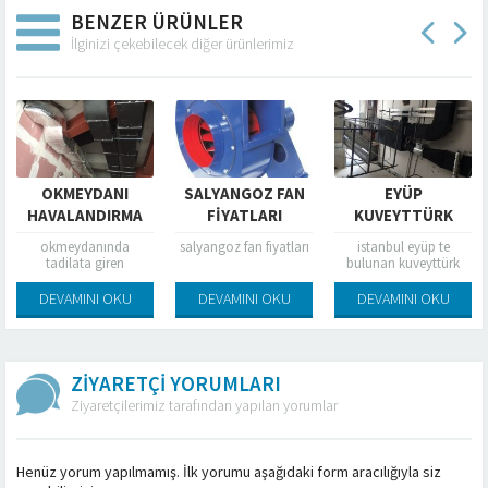
BENZER ÜRÜNLER
İlginizi çekebilecek diğer ürünlerimiz
OKMEYDANI
SALYANGOZ FAN
EYÜP
HAVALANDIRMA
FIYATLARI
KUVEYTTÜRK
HAVALANDIRMA
okmeydanında
salyangoz fan fiyatları
istanbul eyüp te
IŞLERI
tadilata giren
bulunan kuveyttürk
kuveyttürk şubesinin
şubesinin
havalandırma işleri
havalandırma işlerine
DEVAMINI OKU
DEVAMINI OKU
DEVAMINI OKU
bitmiş olmaktadır
başlanılmış ve devam
etmektedir
ZİYARETÇİ YORUMLARI
Ziyaretçilerimiz tarafından yapılan yorumlar
Henüz yorum yapılmamış. İlk yorumu aşağıdaki form aracılığıyla siz