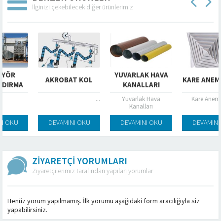
İlginizi çekebilecek diğer ürünlerimiz
YUVARLAK HAVA
AKROBAT KOL
KARE ANEMOSTAD
KANALLARI
A
...
Yuvarlak Hava
Kare Anemostad
Kanalları
DEVAMINI OKU
DEVAMINI OKU
DEVAMINI OKU
ZİYARETÇİ YORUMLARI
Ziyaretçilerimiz tarafından yapılan yorumlar
Henüz yorum yapılmamış. İlk yorumu aşağıdaki form aracılığıyla siz
yapabilirsiniz.