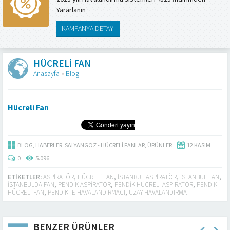
Yararlanın
KAMPANYA DETAYI
HÜCRELI FAN
Anasayfa
»
Blog
Hücreli Fan
BLOG
,
HABERLER
,
SALYANGOZ - HÜCRELI FANLAR
,
ÜRÜNLER
12 KASIM
0
5.096
ETIKETLER:
ASPIRATÖR
,
HÜCRELI FAN
,
ISTANBUL ASPIRATÖR
,
ISTANBUL FAN
,
ISTANBULDA FAN
,
PENDIK ASPIRATÖR
,
PENDIK HÜCRELI ASPIRATÖR
,
PENDIK
HÜCRELI FAN
,
PENDIKTE HAVALANDIRMACI
,
UZAY HAVALANDIRMA
BENZER ÜRÜNLER