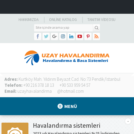
HAKKIMIZDA
ONLINE KATALOG
TANITIM VIDEOSU
Adres:
Kurtköy Mah. Yıldırım Beyazıt Cad. No:73 Pendik/İstanbul
Telefon:
+90 216 378 18 13
+90 533 959 54 57
Email:
uzayhavalandirma
@hotmail.com
MENÜ
Havalandırma sistemleri
2023 yılı Havalandırma sistemleri %25 İndirimden