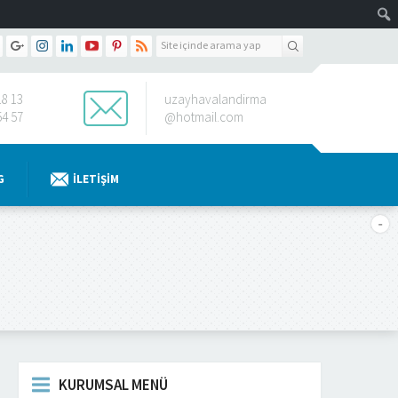
18 13
uzayhavalandirma
54 57
@hotmail.com
G
İLETIŞIM
KURUMSAL MENÜ