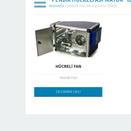
Anasayfa
»
pendik hücreli aspiratör Etiketi
HÜCRELI FAN
Hücreli Fan
DEVAMINI OKU