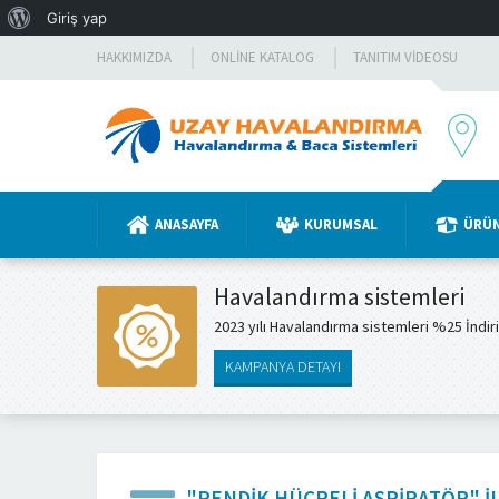
WordPress
Giriş yap
hakkında
HAKKIMIZDA
ONLINE KATALOG
TANITIM VIDEOSU
ANASAYFA
KURUMSAL
ÜRÜ
Havalandırma sistemleri
2023 yılı Havalandırma sistemleri %25 İndir
KAMPANYA DETAYI
"PENDIK HÜCRELI ASPIRATÖR" 