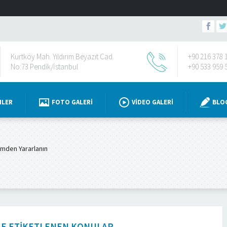
Kurtköy Mah. Yıldırım Beyazıt Cad.
+90 216 378 
No:73 Pendik/İstanbul
+90 533 959 
NLER
FOTO GALERI
VIDEO GALERI
BLO
imden Yararlanın
ILE ETIKETLENEN KONULAR