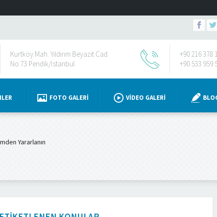
Kurtköy Mah. Yıldırım Beyazıt Cad.
+90 216 378 
No:73 Pendik/İstanbul
+90 533 959 
NLER
FOTO GALERI
VIDEO GALERI
BLO
imden Yararlanın
E ETIKETLENEN KONULAR