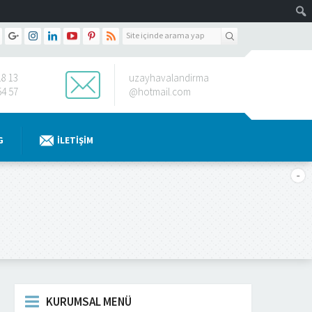
18 13
uzayhavalandirma
54 57
@hotmail.com
G
İLETIŞIM
KURUMSAL MENÜ