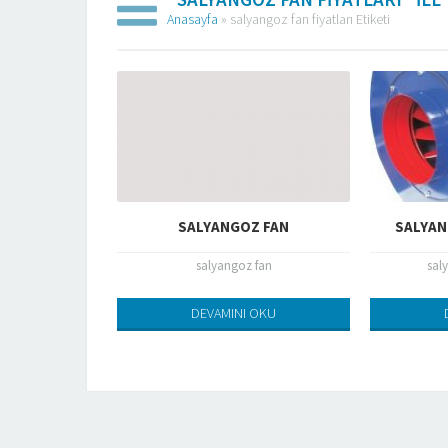
Anasayfa
»
salyangoz fan fiyatları Etiketi
SALYANGOZ FAN
SALYAN
salyangoz fan
sal
DEVAMINI OKU