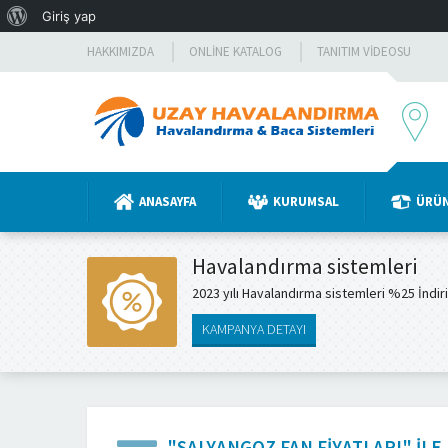
WordPress
Giriş yap
hakkında
HAKKIMIZDA
ONLINE KATALOG
TANITIM VIDEOSU
ANASAYFA
KURUMSAL
ÜRÜ
Havalandırma sistemleri
2023 yılı Havalandırma sistemleri %25 İndir
KAMPANYA DETAYI
"SALYANGOZ FAN FIYATLARI" IL