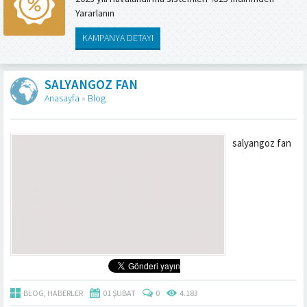
Yararlanın
KAMPANYA DETAYI
SALYANGOZ FAN
Anasayfa
»
Blog
salyangoz fan
BLOG
,
HABERLER
01 ŞUBAT
0
4.183