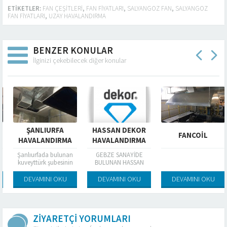
ETIKETLER:
FAN ÇEŞITLERI
,
FAN FIYATLARI
,
SALYANGOZ FAN
,
SALYANGOZ
FAN FIYATLARI
,
UZAY HAVALANDIRMA
BENZER KONULAR
İlginizi çekebilecek diğer konular
ŞANLIURFA
HASSAN DEKOR
FANCOIL
HAVALANDIRMA
HAVALANDIRMA
Şanlıurfada bulunan
GEBZE SANAYİDE
kuveyttürk şubesinin
BULUNAN HASSAN
havalandırma ve
DEKOR FİRMASININ
soğutma işleri
HAVALANDIRMA VE
DEVAMINI OKU
DEVAMINI OKU
DEVAMINI OKU
04,04,2017 tarihinde
BACA SİSTEMLERİ
bitirildi
PROJELERİNİ
TAMAMLADIK
ZİYARETÇİ YORUMLARI