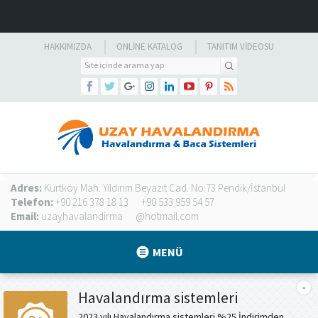
HAKKIMIZDA
ONLINE KATALOG
TANITIM VIDEOSU
Adres:
Kurtköy Mah. Yıldırım Beyazıt Cad. No:73 Pendik/İstanbul
Telefon:
+90 216 378 18 13
+90 533 959 54 57
Email:
uzayhavalandirma
@hotmail.com
MENÜ
Havalandırma sistemleri
2023 yılı Havalandırma sistemleri %25 İndirimden