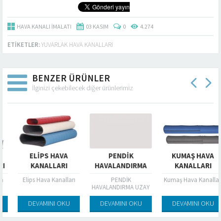
HAVA KANALI İMALATI
03 KASIM
0
4.274
ETIKETLER:
YUVARLAK HAVA KANALLARI
BENZER ÜRÜNLER
İlginizi çekebilecek diğer ürünlerimiz
ELIPS HAVA
PENDİK
KUMAŞ HAVA
KANALLARI
HAVALANDIRMA
KANALLARI
Elips Hava Kanalları
PENDİK
Kumaş Hava Kanalları
HAVALANDIRMA UZAY
HAVALANDIRMA
DEVAMINI OKU
DEVAMINI OKU
DEVAMINI OKU