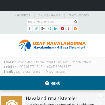
HAKKIMIZDA
ONLINE KATALOG
TANITIM VIDEOSU
Adres:
Kurtköy Mah. Yıldırım Beyazıt Cad. No:73 Pendik/İstanbul
Telefon:
+90 216 378 18 13
+90 533 959 54 57
Email:
uzayhavalandirma
@hotmail.com
MENÜ
Havalandırma sistemleri
2023 yılı Havalandırma sistemleri %25 İndirimden