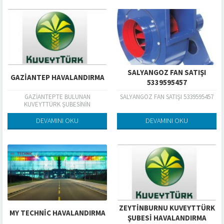
SALYANGOZ FAN SATIŞI
GAZİANTEP HAVALANDIRMA
5339595457
GAZİANTEPTE BULUNAN
SALYANGOZ FAN SATIŞI 5339595457
KUVEYTTÜRK ŞUBESİNİN
HAVALANDIRMA İŞLERİ
TAMAMLANMIŞTIR
DEVAMINI OKU
DEVAMINI OKU
ZEYTINBURNU KUVEYTTÜRK
MY TECHNİC HAVALANDIRMA
ŞUBESI HAVALANDIRMA