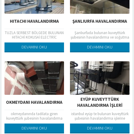
HITACHI HAVALANDIRMA
ŞANLIURFA HAVALANDIRMA
TUZLA SERBEST BÖLGEDE BULUNAN
Şanlıurfada bulunan kuveyttürk
HITACHİ KOKUSAİ ELECTRİC
şubesinin havalandırma ve soğutma
FİRMASININ HAVALANDIRMA VE BACA
işleri 04,04,2017 tarihinde bitirildi
SİSTEMLERİ FİRMAMIZ TARAFINDAN
DEVAMINI OKU
DEVAMINI OKU
YAPILMIŞTIR
EYÜP KUVEYTTÜRK
OKMEYDANI HAVALANDIRMA
HAVALANDIRMA IŞLERI
okmeydanında tadilata giren
istanbul eyüp te bulunan kuveyttürk
kuveyttürk şubesinin havalandırma
şubesinin havalandırma işlerine
işleri bitmiş olmaktadır
başlanılmış ve devam etmektedir
DEVAMINI OKU
DEVAMINI OKU