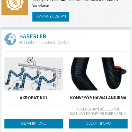
Yararlanın
KAMPANYA DETAYI
HABERLER
Anasayfa
»
Haberler
(5. Sayfa )
AKROBAT KOL
KONVEYÖR HAVVALANDIRMA
...
TUZLA SANAYİ BÖLGESİNDE
BULUNAN KONVEYÖR FABRİKASININ
HAVVALANDIRMA DAVLUNBAZ VE
ROBOT KOL MONTAJI YAPILMIŞTIR
DEVAMINI OKU
DEVAMINI OKU