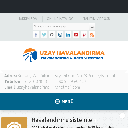
HAKKIMIZDA
ONLINE KATALOG
TANITIM VIDEOSU
Adres:
Kurtköy Mah. Yıldırım Beyazıt Cad. No:73 Pendik/İstanbul
Telefon:
+90 216 378 18 13
+90 533 959 54 57
Email:
uzayhavalandirma
@hotmail.com
MENÜ
Havalandırma sistemleri
2023 yılı Havalandırma sistemleri %25 İndirimden