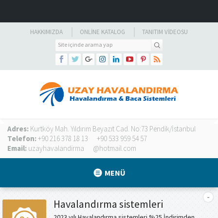
HAKKIMIZDA
ONLINE KATALOG
TANITIM VIDEOSU
Adres:
Kurtköy Mah. Yıldırım Beyazıt Cad. No:73 Pendik/İstanbul
Telefon:
+90 216 378 18 13
+90 533 959 54 57
Email:
uzayhavalandirma
@hotmail.com
MENÜ
Havalandırma sistemleri
2023 yılı Havalandırma sistemleri %25 İndirimden