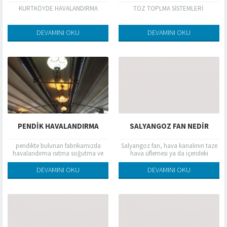
KURTKÖYDE HAVALANDIRMA
TOZ TOPLMA SİSTEMLERİ
DEVAMINI OKU
DEVAMINI OKU
PENDIK HAVALANDIRMA
SALYANGOZ FAN NEDIR
pendikte bulunan fabrikamızda
Salyangoz fan, hava kanalının taze
havalandırma ısıtma soğutma ve
hava üflemesi ya da içerideki
baca imalat montaj yapan firmayız
havanın tahliyesinde kullanılan
önceliğimiz müşteri memnuniyeti
madde ile kare kesitli ve daire
DEVAMINI OKU
DEVAMINI OKU
biçiminde...