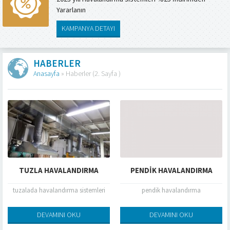
Yararlanın
KAMPANYA DETAYI
HABERLER
Anasayfa
»
Haberler
(2. Sayfa )
TUZLA HAVALANDIRMA
PENDIK HAVALANDIRMA
tuzalada havalandırma sistemleri
pendik havalandırma
DEVAMINI OKU
DEVAMINI OKU